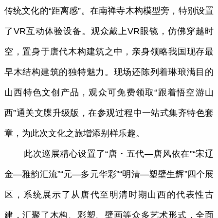
传统文化的“距离感”。在南禅寺木构模型旁，特别设置
了VR互动体验设备。观众戴上VR眼镜，仿佛穿越时
空，置身于唐代木构建筑之中，亲身领略我国现存最
早木结构建筑的独特魅力。现场还陈列着琳琅满目的
山西特色文创产品，观众可免费领取“跟着悟空游山
西”通关文牒升级版，在参观过程中一站式集齐特色套
章，为此次文化之旅增添别样乐趣。
此次巡展精心设置了“唐・五代—唐风依在”“宋辽
金—雅韵汇流”“元—多元华彩”“明清—塑壁生辉”四个展
区，系统展示了从唐代至明清时期山西的代表性古
建，汇聚了木构、彩塑、壁画等众多艺术形式，全面